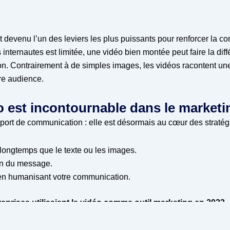
t devenu l’un des leviers les plus puissants pour renforcer la c
nternautes est limitée, une vidéo bien montée peut faire la diffé
ion. Contrairement à de simples images, les vidéos racontent une 
re audience.
o est incontournable dans le marketin
port de communication : elle est désormais au cœur des stratégi
us longtemps que le texte ou les images.
ion du message.
e en humanisant votre communication.
eprises utilisaient la vidéo comme outil marketing en 2023
élevée, avoisinant
89 %
, confirmant que la vidéo demeure l’un de
s le monde.