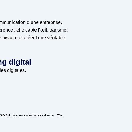
ommunication d’une entreprise.
rence : elle capte l’œil, transmet
histoire et créent une véritable
g digital
es digitales.
–2024
, un record historique. En
s formats les plus efficaces et