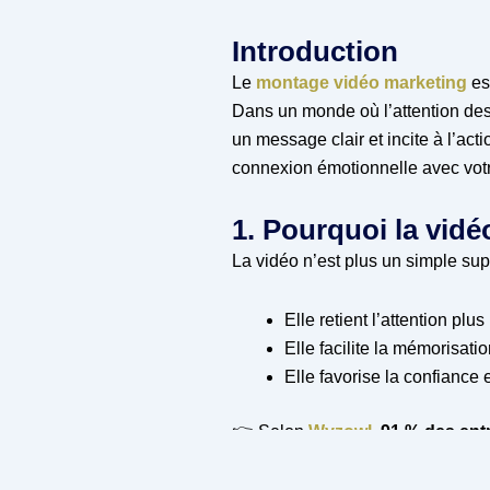
Introduction
Le
montage vidéo marketing
es
Dans un monde où l’attention des i
un message clair et incite à l’act
connexion émotionnelle avec vot
1. Pourquoi la vidé
La vidéo n’est plus un simple sup
Elle retient l’attention pl
Elle facilite la mémorisat
Elle favorise la confianc
👉 Selon
Wyzowl
,
91 % des entr
2025, cette proportion reste très 
adoptés par les marques à traver